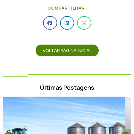
COMPARTILHAR:
VOLTAR PÁGINA INICIAL
Últimas Postagens
CRÉDITO
GESTÃO
GESTÃO
GESTÃO
PRODUTOS
TECNOLOGIA
RURAL
AGRÍCOLA
DE
DE
FARMTECH
CARTEIRA
RISCOS
Como reduzir riscos
comerciais no Agro e