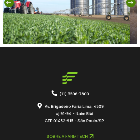
preparar sua operação
para um ano mais
previsível
(11) 3506-7800
Av. Brigadeiro Faria Lima, 4509
cj 91-94 – Itaim Bibi
CEP 01452-915 – São Paulo/SP
SOBRE A FARMTECH